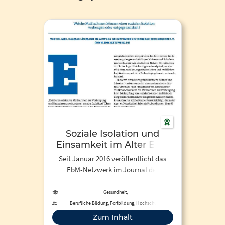
Soziale Isolation und
Einsamkeit im Alter EbM
Kolumne
Seit Januar 2016 veröffentlicht das
EbM-Netzwerk im Journal der
Kassenärztlichen Vereinigung
Hamburg unter der Rubrik "Netzwerk"
Gesundheit,
Humanmedizin/Gesundheitswissenschaften
Artikel zu aktuellen EbM-Themen.
Berufliche Bildung, Fortbildung, Hochschule
Diese werden teilweise auch in der
Zum Inhalt
Zeitschrift der Ärztekammer Berlin