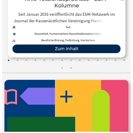
Kolumne
Seit Januar 2016 veröffentlicht das EbM-Netzwerk im
Journal der Kassenärztlichen Vereinigung Hamburg unter
der Rubrik "Netzwerk" Artikel zu aktuellen EbM-Themen.
Text
Diese werden teilweise auch in der Zeitschrift der
Gesundheit, Humanmedizin/Gesundheitswissenschaften
Ärztekammer Berlin publiziert.
Berufliche Bildung, Fortbildung, Hochschule
Zum Inhalt