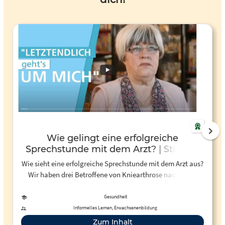
Wie gelingt eine erfolgreiche
Sprechstunde mit dem Arzt? | Stiftung
Gesundheitswissen - YouTube
Wie sieht eine erfolgreiche Sprechstunde mit dem Arzt aus?
Wir haben drei Betroffene von Kniearthrose nach ihren
Erfahrungen und Wünschen gefragt. Stiftung
Gesundheitswissen stellt an dieser Stelle Videos bereit.
Gesundheit
Informelles Lernen, Erwachsenenbildung
Zum Inhalt