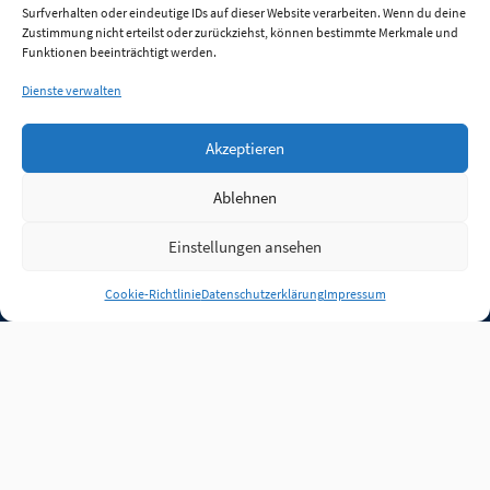
Surfverhalten oder eindeutige IDs auf dieser Website verarbeiten. Wenn du deine
Zustimmung nicht erteilst oder zurückziehst, können bestimmte Merkmale und
Funktionen beeinträchtigt werden.
Dienste verwalten
Akzeptieren
Ablehnen
Einstellungen ansehen
Anmelden
Cookie-Richtlinie
Datenschutzerklärung
Impressum
Jobs
Partner
FAQ
Quellen
Qualitätssicherung
WLO Beirat
Kontakt
Impressum
Datenschutz
Plug-in
Cookie-Richtlinie (EU)