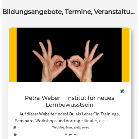
Bildungsangebote, Termine, Veranstaltungen
Petra Weber – Institut für neues
Lernbewusstsein
Auf dieser Website findest Du als Lehrer*in Trainings,
Seminare, Workshops und Vorträge für alle, die verstehen
wollen, was ein Lernen mit Freude und Begeisterung
Webblog, Event, Wettbewerb
braucht.
Allgemein