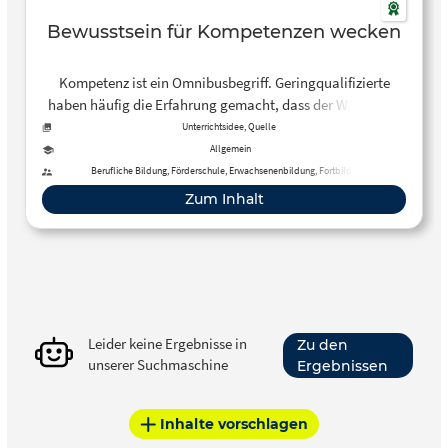
Bewusstsein für Kompetenzen wecken
Kompetenz ist ein Omnibusbegriff. Geringqualifizierte
haben häufig die Erfahrung gemacht, dass der Wert eines
Menschen auf dem Arbeitsmarkt abhängig ist von
Unterrichtsidee, Quelle
Zeugnissen und Abschlüssen, also von zertifizierten
Allgemein
Kompetenzen. Da sie darüber nicht verfügen, schreiben sie
Berufliche Bildung, Förderschule, Erwachsenenbildung, Fortbildung
sich kaum Kompetenzen zu, ihre Selbstzuschreibung ist
Zum Inhalt
eher die der Inkompetenz. Diese Website versucht das zu
ändern!
Leider keine Ergebnisse in
Zu den
unserer Suchmaschine
Ergebnissen
Inhalte vorschlagen