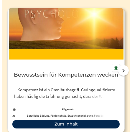
Bewusstsein für Kompetenzen wecken
Kompetenz ist ein Omnibusbegriff. Geringqualifizierte
haben häufig die Erfahrung gemacht, dass der Wert eines
Menschen auf dem Arbeitsmarkt abhängig ist von
Zeugnissen und Abschlüssen, also von zertifizierten
Allgemein
Kompetenzen. Da sie darüber nicht verfügen, schreiben sie
Berufliche Bildung, Förderschule, Erwachsenenbildung, Fortbildung
sich kaum Kompetenzen zu, ihre Selbstzuschreibung ist
Zum Inhalt
eher die der Inkompetenz. Diese Website versucht das zu