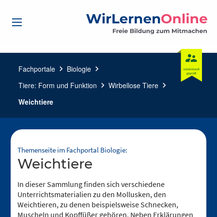
Fachportale
chevron_right
Biologie
chevron_right
Tiere: Form und Funktion
chevron_right
Wirbellose Tiere
chevron_right
Weichtiere
Themenseite im Fachportal Biologie:
Weichtiere
In dieser Sammlung finden sich verschiedene
Unterrichtsmaterialien zu den Mollusken, den
Weichtieren, zu denen beispielsweise Schnecken,
Muscheln und Kopffüßer gehören. Neben Erklärungen