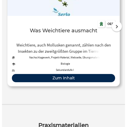
OER
Was Weichtiere ausmacht
Weichtiere, auch Mollusken genannt, zählen nach den
Insekten zu der zweitgrößten Gruppe im Tierreich. In
diesem Artikel werden die Eigenschaften von Weichtieren
Nachschlagewerk, Projekt-Material, Webseite, Übungsmaterial
vorgestellt.
Biologie
Sekundarstufe I
Zum Inhalt
Praxismaterialien