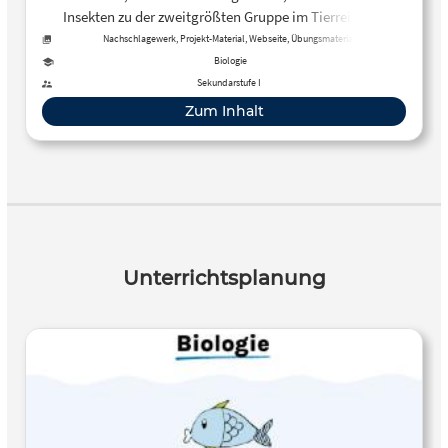
Insekten zu der zweitgrößten Gruppe im Tierreich. In
diesem Artikel werden die Eigenschaften von Weichtieren
Nachschlagewerk, Projekt-Material, Webseite, Übungsmaterial
vorgestellt.
Biologie
Sekundarstufe I
Zum Inhalt
Unterrichtsplanung