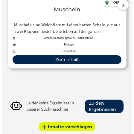
OER
Muscheln
Muscheln sind Weichtiere mit einer harten Schale, die aus
zwei Klappen besteht. Sie leben auf der ganzen Welt, von
der Arktis bis zur Antarktis, und immer im Wasser. Die
Artikel, Nachschlagewerk, Textbausteine
meisten leben im Meerwasser, sogar bis zu 11.000 Metern
Biologie
Tiefe. Es gibt aber auch Muscheln im Brackwasser und im
Primarstufe
Süßwasser, also in Seen und Flüssen. In diesem Klexikon-
Zum Inhalt
Artikel können sich Schüler*innen über diese Tierart
informieren.
Leider keine Ergebnisse in
Zu den
unserer Suchmaschine
Ergebnissen
Inhalte vorschlagen