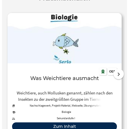
OER
Was Weichtiere ausmacht
Weichtiere, auch Mollusken genannt, zählen nach den
Insekten zu der zweitgrößten Gruppe im Tierreich. In
diesem Artikel werden die Eigenschaften von Weichtieren
Nachschlagewerk, Projekt-Material, Webseite, Übungsmaterial
vorgestellt.
Biologie
Sekundarstufe I
Zum Inhalt