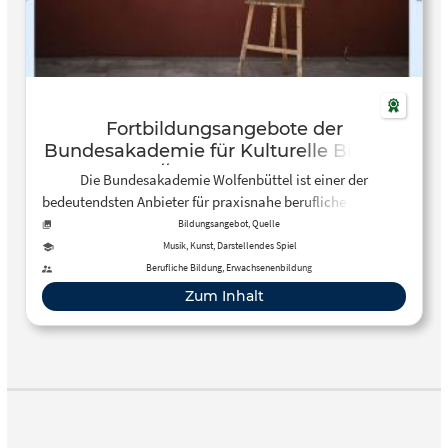
Fortbildungsangebote der
Bundesakademie für Kulturelle Bildung
// Wolfenbüttel
Die Bundesakademie Wolfenbüttel ist einer der
bedeutendsten Anbieter für praxisnahe berufliche Fort- und
Weiterbildung im Bereich Kulturelle Bildung in
Bildungsangebot, Quelle
Deutschland. Die Startseite wird regelmäßig gewartet und
Musik, Kunst, Darstellendes Spiel
informiert über Fort- und Weiterbildungsangebote der
Berufliche Bildung, Erwachsenenbildung
Bundesakademie.
Zum Inhalt