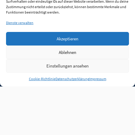
Surfverhalten oder eindeutige IDs auf dieser Website verarbeiten. Wenn du deine
Zustimmung nicht erteilst oder zurückziehst, können bestimmte Merkmale und
Funktionen beeinträchtigt werden.
Dienste verwalten
Akzeptieren
Ablehnen
Einstellungen ansehen
Anmelden
Cookie-Richtlinie
Datenschutzerklärung
Impressum
Jobs
Partner
FAQ
Quellen
Qualitätssicherung
WLO Beirat
Kontakt
Impressum
Datenschutz
Plug-in
Cookie-Richtlinie (EU)