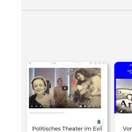
ist. Seitdem wartet er in seinem
düsteren Schloss darauf von einem
Menschen erlöst zu werden, der ihn
trotz seines Aussehens aufrichtig liebt.
In dieses Schloss geraten nun die
schlaue und mutige Bella und ihr
Vater, der aber die Rosen des Schlosses
zertrampelt und deshalb vom Biest
eingekerkert wird. Bella bleibt
freiwillig auch gefangen um die Rosen
und damit dann auch ihren Vater zu
retten. Und dann sind da noch eine
nörgelnde Standuhr und ein zickiger
Kerzenleuchter, die alles daransetzen,
dass Bella das Biest mag – um endlich
auch selbst erlöst zu werden...
Politisches Theater im Exil
Von