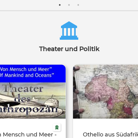
Binias.
verhindern, dass die beiden F
werden und schickt Aladin au
gefährliche Suche nach der ma
Wunderlampe. Als Aladin diese 
findet und versehentlich an
Wunderlampe reibt, erscheint d
Jeannie, ein Flaschengeist, de
Theater und Politik
Besitzer der Lampe drei Wü
erfüllt. Endlich kann Aladi
Reichtum und Ansehen gelang
die Freundschaft der Prinze
gewinnen. Doch Dschafar ha
ebenfalls auf die Wunderl
abgesehen und ein Kampf um 
und ihre Wünsche entbren
 Mensch und Meer -
Othello aus Südafri