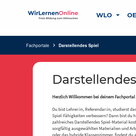
WLO
OE
Fachportale
chevron_right
Darstellendes Spiel
Darstellendes
Herzlich Willkommen bei deinem Fachportal 
Du bist Lehrer:in, Referendar:in, studierst d
Spiel-Fähigkeiten verbessern? Dann bist du hi
zahlreiches Darstellendes Spiel-Material k
sorgfältig ausgewählten Materialien und Arbe
oder das hybride Klassenzimmer, findest du 