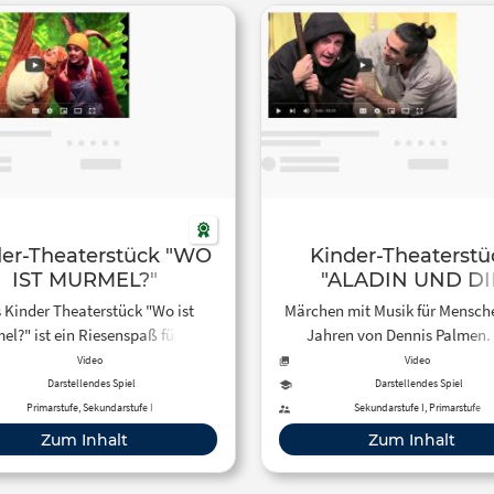
der-Theaterstück "WO
Kinder-Theaterstü
IST MURMEL?"
"ALADIN UND DI
WUNDERLAMPE
 Kinder Theaterstück "Wo ist
Märchen mit Musik für Mensch
l?" ist ein Riesenspaß für die
Jahren von Dennis Palmen. Der
ganze Familie, Kitas, oder
Straßenjunge Aladin verliebt s
Video
Video
klassen. Mit Tanzeinlagen zum
die hübsche Jasmin, doch sie i
Darstellendes Spiel
Darstellendes Spiel
achen, Musik und Liedern zum
Tochter des Sultans und darf
Primarstufe, Sekundarstufe I
Sekundarstufe I, Primarstufe
Mitsingen und vielen
Prinzessin nicht mit dem armen
Zum Inhalt
Zum Inhalt
schiedlichen Charakteren. Für
zusammen sein. Auch der b
schen ab 3 Jahren von Judith
Hofzauberer Dschafar versuc