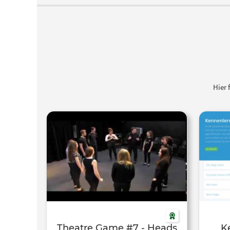
Hier 
Theatre Game #7 - Heads
K