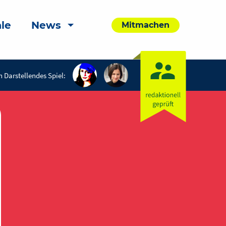
le
News
Mitmachen
 Darstellendes Spiel: