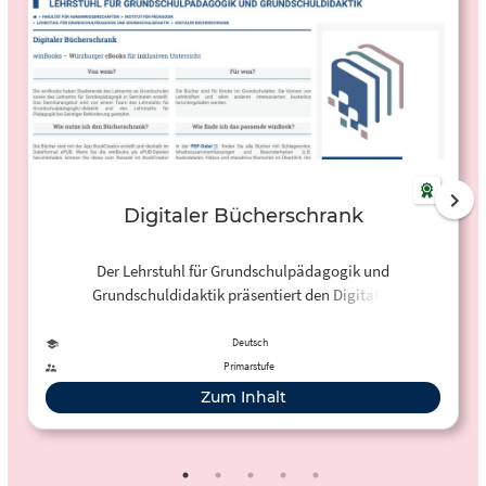
Digitaler Bücherschrank
Der Lehrstuhl für Grundschulpädagogik und
Grundschuldidaktik präsentiert den Digitalen
Bücherschrank mit selbsterstellten winBooks – Würzburger
eBooks für inklusiven Unterricht. Die Bücher sind für
Deutsch
Kinder im Grundschulalter. Sie können von Lehrkräften und
Primarstufe
allen anderen Interessierten kostenlos heruntergeladen
Zum Inhalt
werden.