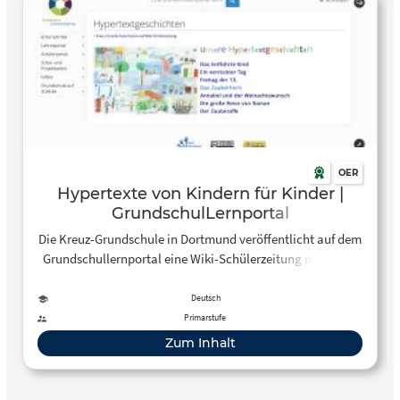
OER
Hypertexte von Kindern für Kinder |
GrundschulLernportal
Die Kreuz-Grundschule in Dortmund veröffentlicht auf dem
Grundschullernportal eine Wiki-Schülerzeitung mit tollen
Hypertexten. Bei diesen interaktiven Geschichten können
Kinder den Fortgang einer Geschichte mitbestimmen. Auch
Deutsch
das Schreiben eigener Hypertexte ist auf dem
Primarstufe
Grundschullernportal möglich.
Zum Inhalt