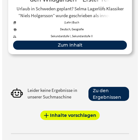
Urlaub in Schweden geplant? Selma Lagerlöfs Klassiker
“Niels Holgersson” wurde geschrieben als innovativer
Zugang zur Landeskunde und wird als solcher noch immer
(Lehr-)Buch
im Schulunterricht gelesen. Lesen könnt Ihr das Buch
Deutsch, Geografie
kostenlos über das Projekt Gutenberg, die weltweit größte
Sekundarstufe I, Sekundarstufe II
kostenlose deutschsprachige Volltext-Literatursammlung.
Zum Inhalt
Dort findet Ihr übrigens auch viele Bücher, die in
Deutschland Schullektüre sind.
Leider keine Ergebnisse in
Zu den
unserer Suchmaschine
Ergebnissen
Inhalte vorschlagen