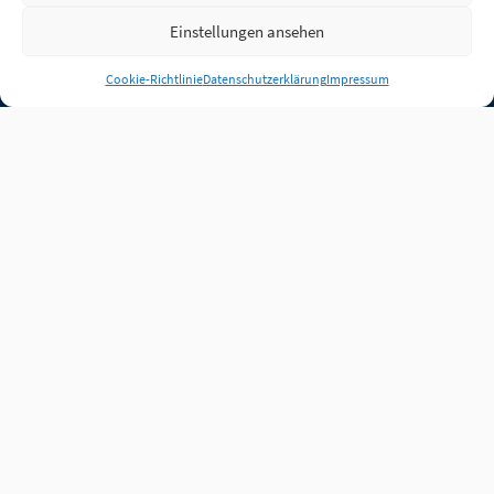
Einstellungen ansehen
Anmelden
Cookie-Richtlinie
Datenschutzerklärung
Impressum
Jobs
Partner
FAQ
Quellen
Qualitätssicherung
WLO Beirat
Kontakt
Impressum
Datenschutz
Plug-in
Cookie-Richtlinie (EU)
Unsere Inhalte stehen
unter der Lizenz
CC BY
4.0
.
Für Inhalte von Partnern
achten Sie bitte auf die
Lizenzbedingungen der
verlinkten Webseiten.