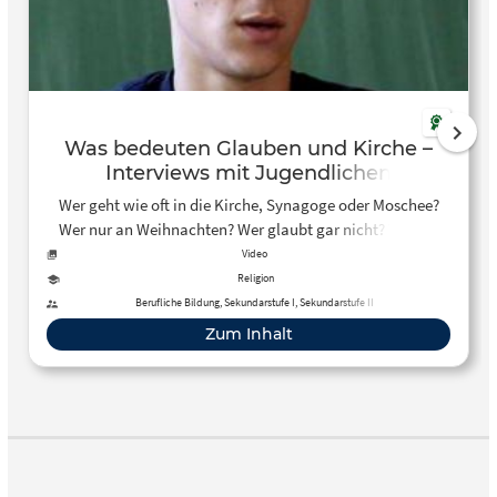
Was bedeuten Glauben und Kirche –
Interviews mit Jugendlichen
Wer geht wie oft in die Kirche, Synagoge oder Moschee?
Wer nur an Weihnachten? Wer glaubt gar nicht? Welche
Bedeutung hat der Glauben?
Video
Religion
Berufliche Bildung, Sekundarstufe I, Sekundarstufe II
Zum Inhalt