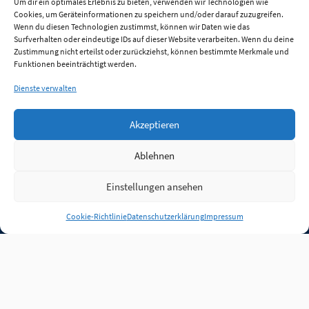
Um dir ein optimales Erlebnis zu bieten, verwenden wir Technologien wie
Cookies, um Geräteinformationen zu speichern und/oder darauf zuzugreifen.
Wenn du diesen Technologien zustimmst, können wir Daten wie das
Surfverhalten oder eindeutige IDs auf dieser Website verarbeiten. Wenn du deine
Zustimmung nicht erteilst oder zurückziehst, können bestimmte Merkmale und
Funktionen beeinträchtigt werden.
Dienste verwalten
Akzeptieren
Ablehnen
Einstellungen ansehen
Anmelden
Cookie-Richtlinie
Datenschutzerklärung
Impressum
Jobs
Partner
FAQ
Quellen
Qualitätssicherung
WLO Beirat
Kontakt
Impressum
Datenschutz
Plug-in