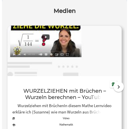
Medien
WURZELZIEHEN mit Brüchen –
Wurzeln berechnen – YouTube
Wurzelziehen mit BrüchenIn diesem Mathe Lernvideo
erkläre ich (Susanne) wie man Wurzeln aus Brüchen ziehen
kann. Wir ziehen Quadratwurzeln aus Quadratzahlen …
Video
Mathematik