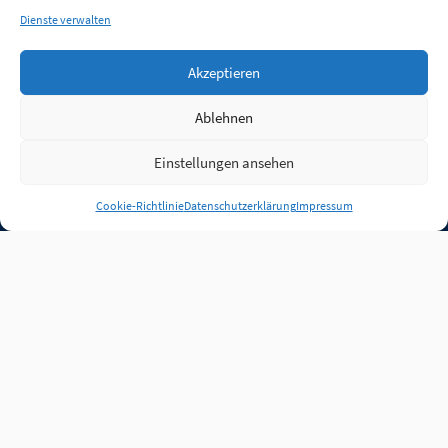
Dienste verwalten
Akzeptieren
Ablehnen
Einstellungen ansehen
Anmelden
Cookie-Richtlinie
Datenschutzerklärung
Impressum
Jobs
Partner
FAQ
Quellen
Qualitätssicherung
WLO Beirat
Kontakt
Impressum
Datenschutz
Plug-in
Cookie-Richtlinie (EU)
Unsere Inhalte stehen
unter der Lizenz
CC BY