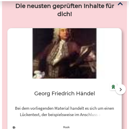
Die neusten geprüften Inhalte für
dich!
Georg Friedrich Händel
Bei dem vorliegenden Material handelt es sich um einen
Lückentext, der beispielsweise im Anschluss an die
Auseinandersetzung mit der Musik Georg Friedrich Händels
eingesetzt werden kann.
Musik