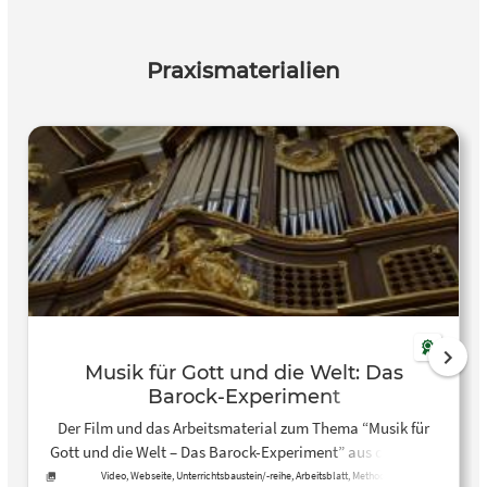
Praxismaterialien
Musik für Gott und die Welt: Das
Barock-Experiment
Der Film und das Arbeitsmaterial zum Thema “Musik für
Gott und die Welt – Das Barock-Experiment” aus der Reihe
“Planet Schule – Wissenspool” nimmt die Schülerinnen
Video, Webseite, Unterrichtsbaustein/-reihe, Arbeitsblatt, Methoden