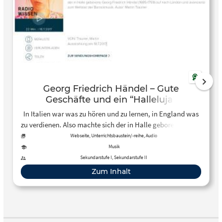
Georg Friedrich Händel – Gute
Geschäfte und ein “Halleluja”
In Italien war was zu hören und zu lernen, in England was
zu verdienen. Also machte sich der in Halle geborene Georg
Friedrich Händel (1685-1759) auf nach London und
Webseite, Unterrichtsbaustein/-reihe, Audio
avancierte zum Weltstar der Barockmusik.
Musik
Sekundarstufe I, Sekundarstufe II
Zum Inhalt