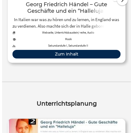
Georg Friedrich Händel – Gute
Geschäfte und ein “Halleluja”
In Italien war was zu hören und zu lernen, in England was
zu verdienen. Also machte sich der in Halle geborene Georg
Friedrich Händel (1685-1759) auf nach London und
Webseite, Unterrichtsbaustein/-reihe, Audio
avancierte zum Weltstar der Barockmusik.
Musik
Sekundarstufe I, Sekundarstufe II
Zum Inhalt
Unterrichtsplanung