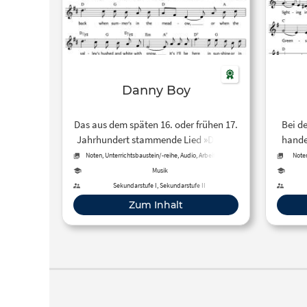
Danny Boy
Das aus dem späten 16. oder frühen 17.
Bei d
Jahrhundert stammende Lied »Danny
hande
Boy« wurde im Liederprojekt des
Noten, Unterrichtsbaustein/-reihe, Audio, Arbeitsblatt,
Noten
Quelle
Carus-Verlag mit Noten als PDF und in
Musik
verschiedenen Einspielversionen
»G
Sekundarstufe I, Sekundarstufe II
eingestellt.
Liebe
Zum Inhalt
wel