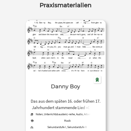
Praxismaterialien
Danny Boy
Das aus dem späten 16. oder frühen 17.
Jahrhundert stammende Lied »Danny
Boy« wurde im Liederprojekt des
Noten, Unterrichtsbaustein/-reihe, Audio, Arbeitsblatt,
Quelle
Carus-Verlag mit Noten als PDF und in
Musik
verschiedenen Einspielversionen
Sekundarstufe I, Sekundarstufe II