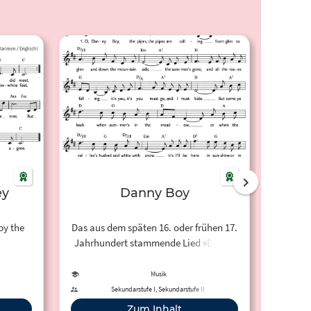
ey
Danny Boy
Du
by the
Das aus dem späten 16. oder frühen 17.
"Du, d
Jahrhundert stammende Lied »Danny
anony
lag als
Boy« wurde im Liederprojekt des
Liebe
 als
Carus-Verlag mit Noten als PDF und in
als No
Musik
tellt.
verschiedenen Einspielversionen
Mit
Sekundarstufe I, Sekundarstufe II
eingestellt.
Zum Inhalt