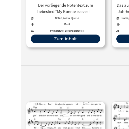
Der vorliegende Notentext zum
Das au
Liebeslied “My Bonnie is over the
Jahrh
ocean” wird zur Verfügung gestellt
Boy
Noten, Audio, Quelle
Noten,
vom LIEDERPROJEKT des Carus-Verlag
Carus-
Musik
zur Förderung des Singens mit
ver
Primarstufe, Sekundarstufe II
Kindern. Neben kostenlosen
Zum Inhalt
Notentexten werden
Liedeinspielungen sowie Podcasts mit
zahlreichen Hintergrundinformationen
zur Verfügung gestellt.