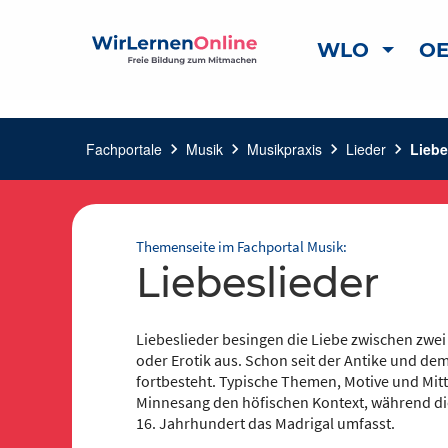
WLO
OE
Fachportale
chevron_right
Musik
chevron_right
Musikpraxis
chevron_right
Lieder
chevron_right
Liebe
Themenseite im Fachportal Musik:
Liebeslieder
Liebeslieder besingen die Liebe zwischen zw
oder Erotik aus. Schon seit der Antike und dem 
fortbesteht. Typische Themen, Motive und Mitte
Minnesang den höfischen Kontext, während di
16. Jahrhundert das Madrigal umfasst.