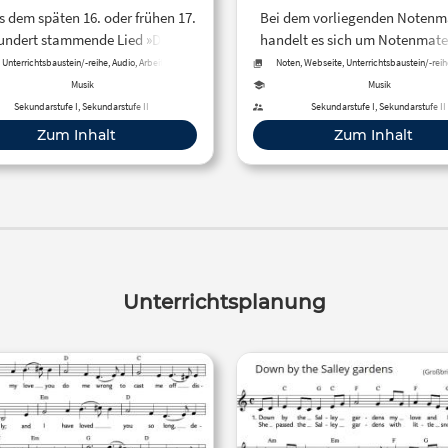
s dem späten 16. oder frühen 17.
Bei dem vorliegenden Notenma
undert stammende Lied »Danny
handelt es sich um Notenmate
« wurde im Liederprojekt des
PDF-Format sowie eine
 Unterrichtsbaustein/-reihe, Audio, Arbeitsblatt,
Noten, Webseite, Unterrichtsbaustein/-reih
Quelle
Quelle
Verlag mit Noten als PDF und in
Liedeinspielung des Lied
Musik
Musik
schiedenen Einspielversionen
»Greensleeves«, ein englisc
Sekundarstufe I, Sekundarstufe II
Sekundarstufe I, Sekundarstufe II
eingestellt.
Liebeslied aus dem 16. Jahrhu
Zum Inhalt
Zum Inhalt
welches im LIEDERPROJEKT
Verfügung gestellt wird.
Unterrichtsplanung