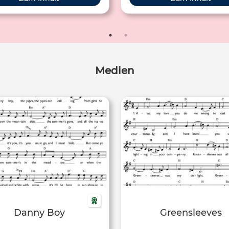
ches im LIEDERPROJEKT zur
Verfügung gestellt wird.
Medien
Danny Boy
Greensleeves