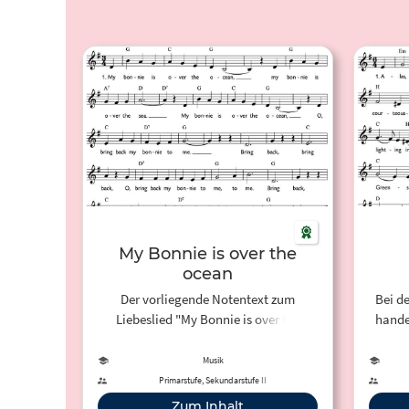
My Bonnie is over the
ocean
Der vorliegende Notentext zum
Bei d
Liebeslied "My Bonnie is over the
hande
ocean" wird zur Verfügung gestellt
vom LIEDERPROJEKT des Carus-Verlag
Musik
zur Förderung des Singens mit
»G
Primarstufe, Sekundarstufe II
Kindern. Neben kostenlosen
Liebe
Zum Inhalt