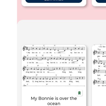
Notentexten werden
wel
Liedeinspielungen sowie Podcasts mit
zahlreichen Hintergrundinformationen
zur Verfügung gestellt.
My Bonnie is over the
ocean