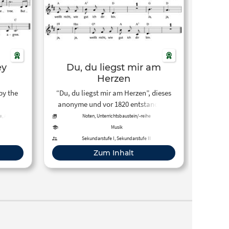
ey
Du, du liegst mir am
Herzen
by the
“Du, du liegst mir am Herzen”, dieses
anonyme und vor 1820 entstandene
lag als
Liebeslied steht im LIEDERPROJEKT
e, Audio,
Noten, Unterrichtsbaustein/-reihe
 als
als Notentext im PDF-Format und als
Musik
tellt.
Mitsingfassung zur Verfügung.
Sekundarstufe I, Sekundarstufe II
Zum Inhalt