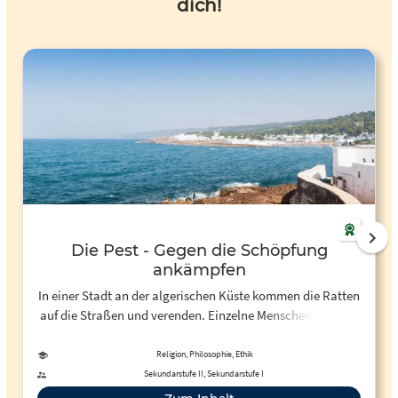
dich!
Die Pest - Gegen die Schöpfung
ankämpfen
In einer Stadt an der algerischen Küste kommen die Ratten
auf die Straßen und verenden. Einzelne Menschen sterben.
Die Herkunft des Fiebers ist unbekannt. Doch dann wird
klar, dass die Pest ausgebrochen ist. Die Behörden riegeln
Religion, Philosophie, Ethik
die Stadt von der Außenwelt ab. Vergebens. Die Seuche
Sekundarstufe II, Sekundarstufe I
findet ihre Opfer: Jung und Alt, Arm und Reich, durch alle