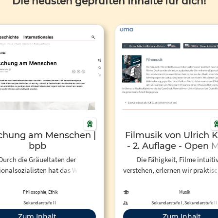
Die neusten geprüften Inhalte für dich!
chung am Menschen |
Filmusik von Ulrich K
bpb
- 2. Auflage - Open 
Academy
Durch die Gräueltaten der
Die Fähigkeit, Filme intuiti
ionalsozialisten hat das Wort
verstehen, erlernen wir praktis
anexperiment" bis heute eine
das Anschauen von Filmen. D
egative Konnotation. Doch
wäre ein Irrtum zu glauben, d
Philosophie, Ethik
Musik
hung am Menschen ist wichtig –
wäre eine Eigenschaft des Film
Sekundarstufe II
Sekundarstufe I, Sekundarstufe II
ie hat in Deutschland aber
Sinn entsteht erst im mensch
Zum Inhalt
Zum Inhalt