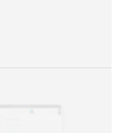
Lehrer*innenroboters. Ausgehend von
diesen vorausgegangenen
Überlegungen wägen die Kinder
abschließend die Vor- und Nachteile
eines Lehrer*innenroboters im
Vergleich zum Menschen ab. Durch
diese abschließenden Überlegungen
werden die Kinder dazu angeregt, über
die Spezies Mensch zu reflektieren und
des Weiteren auf die innerhalb der
Lernumgebung genannten Gedanken
einzugehen und diese vertieft zu
betrachten.