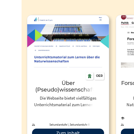
OER
Über
Fors
(Pseudo)wissenschaften
sprechen –
Die Webseite bietet vielfältiges
Reflexionsanlässe im
Unterrichtsmaterial zum Lernen über
Nat
Physikunterricht.
Naturwissenschaften für die
"Hum
Unterrichtsmaterial für die
Sekundarstufen I und II. Die
n
Sekundarstufe I und II.
Materialien der Universität Paderborn
Forsc
Sekundarstufe I, Sekundarstufe II
behandeln wissenschaftstheoretische
s
Zum Inhalt