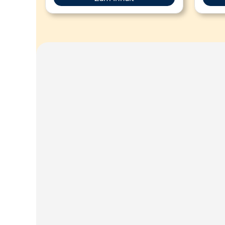
Themen wie Experimentierprozesse,
bestim
Erkenntnisgewinnung, Vorläufigkeit
An
naturwissenschaftlichen Wissens und
Wür
das Erkennen von
folge
Pseudowissenschaften. Konkrete
nur al
Unterrichtseinheiten verbinden
physikalische Inhalte (Mechanik,
Optik, Kinematik, Astronomie) mit der
Reflexion über naturwissenschaftliche
Arbeitsweisen. Die Materialien
umfassen digitale Lernumgebungen,
Videointerviews mit Physikern und
praktische Experimente, etwa mit 3D-
gedruckten Blackboxen oder zur
Hologramm-Erzeugung.