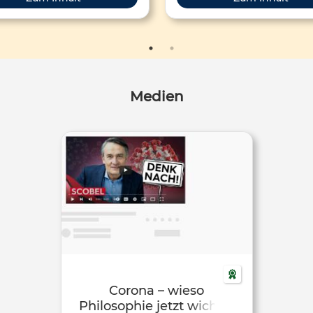
mten ethischen und rechtlichen
Gehirn, das aus den Pixeln eine
sprüchen zu genügen. Dem
(Bild) und den Schwingungen d
deprinzip des Grundgesetzes
(Musik) einen Inhalt konstruie
nd soll man Menschen niemals
diesem OpenBook kannst du
s Mittel, sondern immer auch als
Wahrnehmung gegenüber 
Zweck ansehen.
Medium Film schärfen sowie 
Medien
Fähigkeiten verbessern, d
Verständnis von Filme durch E
einer reflexiven Haltung zu ver
Im Sinne der Nachhaltigkeit w
OpenBook Filmmusik von Ulrich
auf der Open Music Academy f
die gemeinsame Arbeit freige
Corona – wieso
Philosophie jetzt wichtig