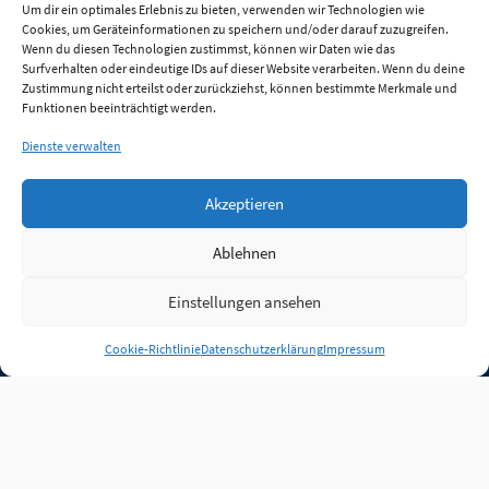
Um dir ein optimales Erlebnis zu bieten, verwenden wir Technologien wie
Cookies, um Geräteinformationen zu speichern und/oder darauf zuzugreifen.
Wenn du diesen Technologien zustimmst, können wir Daten wie das
Surfverhalten oder eindeutige IDs auf dieser Website verarbeiten. Wenn du deine
Zustimmung nicht erteilst oder zurückziehst, können bestimmte Merkmale und
Funktionen beeinträchtigt werden.
Dienste verwalten
Akzeptieren
Ablehnen
Einstellungen ansehen
Anmelden
Cookie-Richtlinie
Datenschutzerklärung
Impressum
Jobs
Partner
FAQ
Quellen
Qualitätssicherung
WLO Beirat
Kontakt
Impressum
Datenschutz
Plug-in