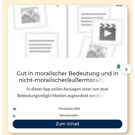
Gut in moralischer Bedeutung und in
nicht-moralischer/außermoralischer
Bedeutung | LearningApps
In dieser App sollen Aussagen einer von zwei
Bedeutungsmöglichkeiten zugeordnet werden: "gut in
moralischer Bedeutung" oder "gut in nicht-moralischer /
außenmoralischer Bedeutung".
Philosophie, Ethik
Sekundarstufe I
Zum Inhalt