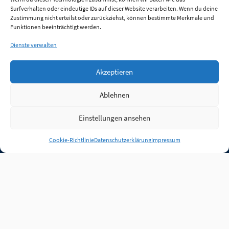
Surfverhalten oder eindeutige IDs auf dieser Website verarbeiten. Wenn du deine
Zustimmung nicht erteilst oder zurückziehst, können bestimmte Merkmale und
Funktionen beeinträchtigt werden.
Dienste verwalten
Akzeptieren
Ablehnen
Einstellungen ansehen
Anmelden
Cookie-Richtlinie
Datenschutzerklärung
Impressum
Jobs
Partner
FAQ
Quellen
Qualitätssicherung
WLO Beirat
Kontakt
Impressum
Datenschutz
Plug-in
Cookie-Richtlinie (EU)