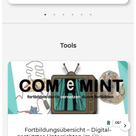
werden die Teilnehmenden in praxisorientierten
Sequenzen dazu angeleitet, digitale Tools gezielt
auszuwählen, deren Potentiale und Limitationen zu
evaluieren und Lernergebnisse sichtbar zu machen. Der
Ansatz verbindet fachlichen Input, handlungsorientierte
Übungen und die Reflexion eigener Erfahrungen, um
Tools
nachhaltige Impulse für den Sachunterricht zu geben. Auf
Ebene der Schüler:innen, und damit im Format des
pädagogischen Doppeldeckers, werden Konsumenten-
sowie Produzentenperspektiven eingenommen. Die
Fortbildung richtet sich an fachlich ausgebildete sowie
fachfremd unterrichtende Sachunterrichtslehrkräfte der
Grundschule.
OER
Fortbildungsübersicht – Digital-