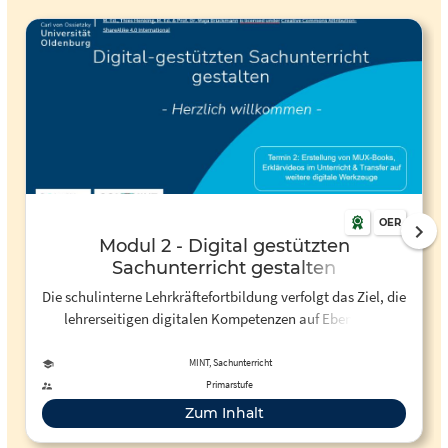
OER
Modul 2 - Digital gestützten
Sachunterricht gestalten
Die schulinterne Lehrkräftefortbildung verfolgt das Ziel, die
lehrerseitigen digitalen Kompetenzen auf Ebene des
Unterrichtens, entsprechend des DigCompEdu (Redecker,
2019), zu fördern. Im vorliegenden zweiten Modul werden –
MINT, Sachunterricht
aufbauend auf den Inhalten des ersten (siehe Verlinkung) –
Primarstufe
weitere Nutzungsmöglichkeiten aufgezeigt. In diesem
Zum Inhalt
Modul handelt es sich um eine tiefergehende