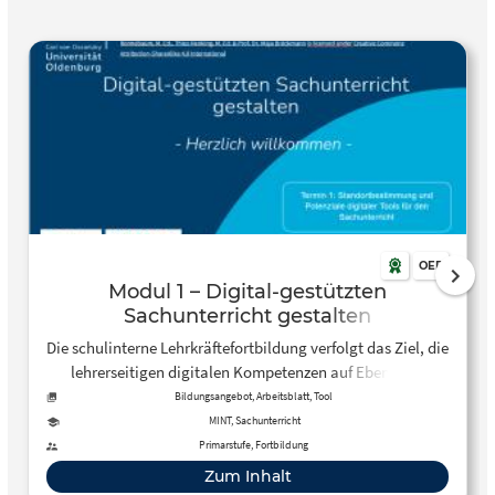
OER
Modul 1 – Digital-gestützten
Sachunterricht gestalten
Die schulinterne Lehrkräftefortbildung verfolgt das Ziel, die
lehrerseitigen digitalen Kompetenzen auf Ebene des
Unterrichtens, entsprechend des DigCompEdu (Redecker,
Bildungsangebot, Arbeitsblatt, Tool
2019), zu fördern. Im vorliegenden ersten Modul werden die
MINT, Sachunterricht
theoretischen Grundlagen mit ersten praktischen
Primarstufe, Fortbildung
Möglichkeiten, wie QR-Codes, LearningApps und
Zum Inhalt
Muxbooks, verknüpft und gleichzeitig erprobt. Dabei