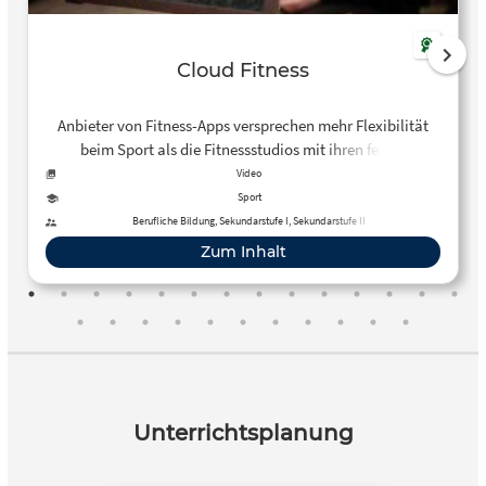
Cloud Fitness
Anbieter von Fitness-Apps versprechen mehr Flexibilität
beim Sport als die Fitnessstudios mit ihren festen
Terminen. Cloudbasierte Software hilft, Trainingsrunden
Video
zu planen und bietet Sportsfreunden die Möglichkeit, sich
Sport
gegenseitig in den sozialen Medien anzufeuern.
Berufliche Bildung, Sekundarstufe I, Sekundarstufe II
Zum Inhalt
Unterrichtsplanung