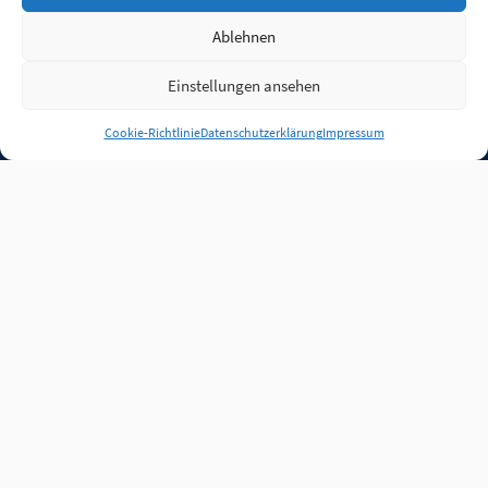
Ablehnen
Einstellungen ansehen
Anmelden
Cookie-Richtlinie
Datenschutzerklärung
Impressum
Jobs
Partner
FAQ
Quellen
Qualitätssicherung
WLO Beirat
Kontakt
Impressum
Datenschutz
Plug-in
Cookie-Richtlinie (EU)
Unsere Inhalte stehen
unter der Lizenz
CC BY
4.0
.
Für Inhalte von Partnern
achten Sie bitte auf die
Lizenzbedingungen der