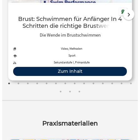
Brust: Schwimmen für Anfänger In 4
Schritten die richtige Brustwende
erlernen – Dominik Franke – YouTube
Die Wende im Brustschwimmen
Video, Methoden
Sport
Sekundarstufe I, Primarstufe
Zum Inhalt
Praxismaterialien