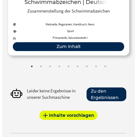
Schwimmabzeichen | Deutscher
Schwimm-Verband e.V.
Zusammenstellung der Schwimmabzeichen
Webseite, Regularien, Handbuch, News
Sport
Primarstufe, Sekundarstufe I
Zum Inhalt
Leider keine Ergebnisse in
Zu den
unserer Suchmaschine
Ergebnissen
Inhalte vorschlagen