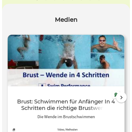
Medien
Brust: Schwimmen für Anfänger In 4
Schritten die richtige Brustwende
erlernen – Dominik Franke – YouTube
Die Wende im Brustschwimmen
Video, Methoden