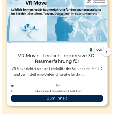
OER
VR Move - Leiblich-immersive 3D-
Raumerfahrung für
Bewegungsgestaltung im Bereich
VR Move richtet sich an Lehrkräfte der Sekundarstufen 1+2
„Gestalten, Tanzen, Darstellen“ im
und vermittelt eine Unterrichtsreihe für den Einsatz von
Sportunterricht
Virtual Reality (VR) im Sportunterricht - mit Schwerpunkt
Tanz bzw. kreative Bewegungsgestaltung. Das
Sport
Zeichenprogramm Open Brush wird dafür in die
Sekundarstufe I, Sekundarstufe II, Fortbildung
Bewegungsvermittlung und zum Erwerb allgemeiner
Zum Inhalt
digitaler Kompetenzen eingebunden. Teilnehmende
entdecken analoge und virtuelle Räume durch Bewegung,
improvisieren mit Visualisierungen geometrischer