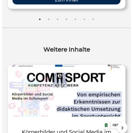
Zum Inhalt
Mithilfe eines fest installierten Motion-Capturing-Systems
an der Deutschen Sporthochschule Köln wurden
Bewegungsabläufe durch Avatare mit muskuloskelettaler
Darstellung visualisiert. Der durch diese Visualisierungen
ermöglichte „Blick unter die Haut“ unterstützt die
Entwicklung einer differenzierteren Bewegungsvorstellung
sowie eines vertieften Bewegungsverständnisses und
Weitere Inhalte
ergänzt das Bewegungslernen auf innovative und
gewinnbringende Weise. Die Fortbildung vermittelt
grundlegende Kenntnisse des Motion Captures, zeigt
dessen didaktische Einbindung in die Vermittlung
anatomischen Wissens im Gymnastikunterricht auf und
vermittelt exemplarisch die Konzeption von
Unterrichtsreihen sowie die Gestaltung geeigneter
Lernmaterialien mit dem Einsatz von Motion Capture. Die
Unterrichtsreihe kann mit und ohne Motion-Capture
System durchgeführt werden. Das Materialpaket besteht
aus: Nutzungskonzept, Fortbildungs- und
Unterrichtsverlaufsplänen und benötigte
OER
Unterrichtsmaterialien (Arbeitskarte, Positionskarten,
Körperbilder und Social Media im