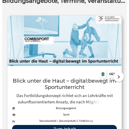
Bildungsangebote, Termine, Veranstaltungen
OER
Blick unter die Haut – digital:bewegt im
Sportunterricht
Das Fortbildungskonzept richtet sich an Lehrkräfte mit
zukunftsorientiertem Ansatz, die nach Möglichkeiten
suchen, Schüler:innen sowohl anatomisches Fachwissen
Bildungsangebot
über den menschlichen Körper als auch
Sport
Bewegungserfahrungen zu funktionellen Aspekten der
Sekundarstufe I, Sekundarstufe II, Fortbildung
Gymnastik unter Einsatz digitaler Medien zu vermitteln.