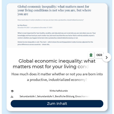
OER
Global economic inequality: what
matters most for your living conditions
is not who you are, but where you are -
How much does it matter whether or not you are born into
Our World in Data
a productive, industrialized economy?
Wirtschaftskunde
Sekundarstufe I, Sekundarstufe II, Berufliche Bildung, Erwachsenenbildung
Zum Inhalt