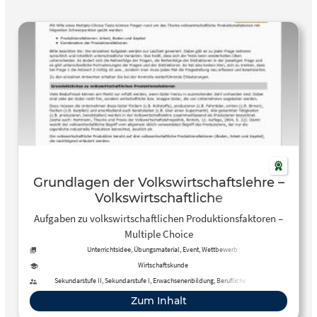
Grundlagen der Volkswirtschaftslehre –
Volkswirtschaftliche
Produktionsfaktoren
Aufgaben zu volkswirtschaftlichen Produktionsfaktoren –
Multiple Choice
Unterrichtsidee, Übungsmaterial, Event, Wettbewerb
Wirtschaftskunde
Sekundarstufe II, Sekundarstufe I, Erwachsenenbildung, Berufliche Bildung
Zum Inhalt