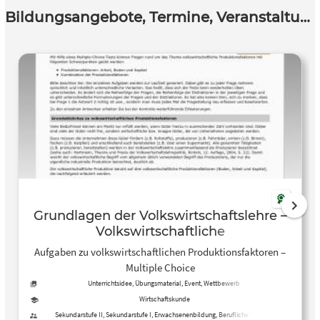
Bildungsangebote, Termine, Veranstaltungen
Grundlagen der Volkswirtschaftslehre –
Volkswirtschaftliche
Produktionsfaktoren
Aufgaben zu volkswirtschaftlichen Produktionsfaktoren –
Multiple Choice
Unterrichtsidee, Übungsmaterial, Event, Wettbewerb
Wirtschaftskunde
Sekundarstufe II, Sekundarstufe I, Erwachsenenbildung, Berufliche Bildung