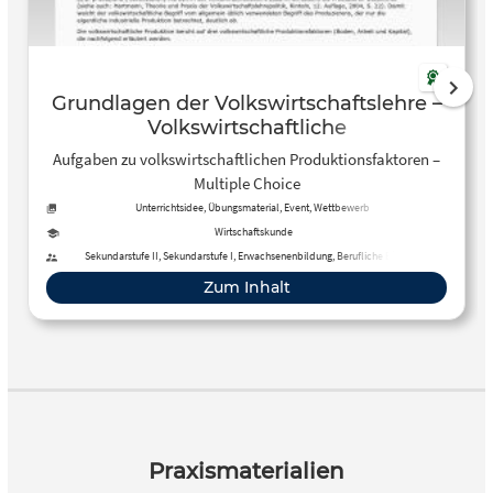
Grundlagen der Volkswirtschaftslehre –
Volkswirtschaftliche
Produktionsfaktoren
Aufgaben zu volkswirtschaftlichen Produktionsfaktoren –
Multiple Choice
Unterrichtsidee, Übungsmaterial, Event, Wettbewerb
Wirtschaftskunde
Sekundarstufe II, Sekundarstufe I, Erwachsenenbildung, Berufliche Bildung
Zum Inhalt
Praxismaterialien