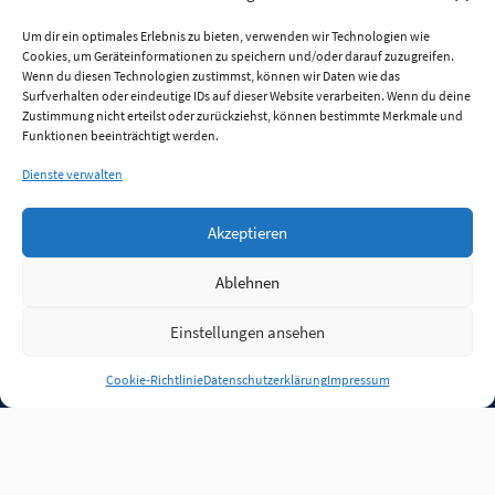
Um dir ein optimales Erlebnis zu bieten, verwenden wir Technologien wie
Cookies, um Geräteinformationen zu speichern und/oder darauf zuzugreifen.
Wenn du diesen Technologien zustimmst, können wir Daten wie das
Surfverhalten oder eindeutige IDs auf dieser Website verarbeiten. Wenn du deine
Zustimmung nicht erteilst oder zurückziehst, können bestimmte Merkmale und
Funktionen beeinträchtigt werden.
Dienste verwalten
Akzeptieren
Ablehnen
Einstellungen ansehen
Anmelden
Cookie-Richtlinie
Datenschutzerklärung
Impressum
Jobs
Partner
FAQ
Quellen
Qualitätssicherung
WLO Beirat
Kontakt
Impressum
Datenschutz
Plug-in