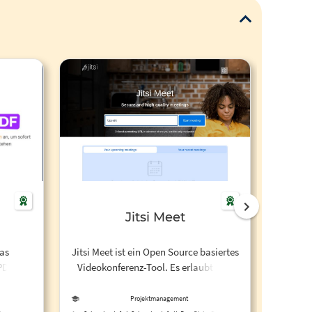
Jitsi Meet
Virt
das
Jitsi Meet ist ein Open Source basiertes
Or
PDF-
Videokonferenz-Tool. Es erlaubt eine
Brain
ffinden
niedrigschwellige,
intuiti
ei. Als
datenschutzkonforme Umsetzung von
Ideen
Projektmanagement