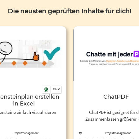
Die neusten geprüften Inhalte für dich!
OER
ensteinplan erstellen
ChatPDF
in Excel
ensteine einfach visualisieren
ChatPDF ist geeignet für 
Zusammenfassen größerer 
Dateien, aber auch für das Au
einzelner Inhalte einer PDF-Dat
Projektmanagement
Projektmanagement