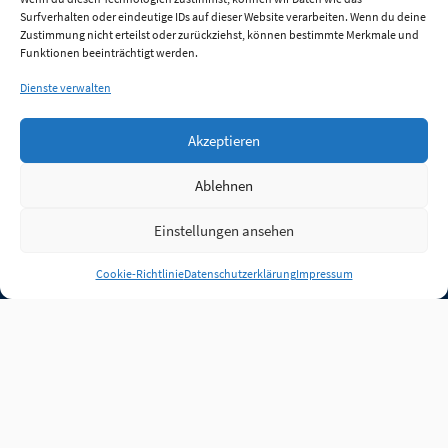
Surfverhalten oder eindeutige IDs auf dieser Website verarbeiten. Wenn du deine
Zustimmung nicht erteilst oder zurückziehst, können bestimmte Merkmale und
Funktionen beeinträchtigt werden.
Dienste verwalten
Akzeptieren
Ablehnen
Einstellungen ansehen
Anmelden
Cookie-Richtlinie
Datenschutzerklärung
Impressum
Jobs
Partner
FAQ
Quellen
Qualitätssicherung
WLO Beirat
Kontakt
Impressum
Datenschutz
Plug-in
Cookie-Richtlinie (EU)